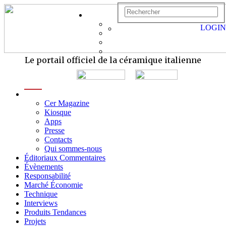
LOGIN
Le portail officiel de la céramique italienne
menu
Cer Magazine
Kiosque
Apps
Presse
Contacts
Qui sommes-nous
Éditoriaux Commentaires
Évènements
Responsabilité
Marché Économie
Technique
Interviews
Produits Tendances
Projets