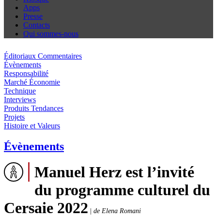
Apps
Presse
Contacts
Qui sommes-nous
Éditoriaux Commentaires
Évènements
Responsabilité
Marché Économie
Technique
Interviews
Produits Tendances
Projets
Histoire et Valeurs
Évènements
Manuel Herz est l’invité
du programme culturel du
Cersaie 2022
|
de Elena Romani