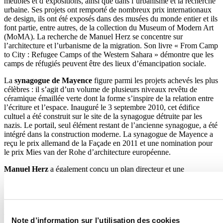
meubles et d’expositions, ainsi que dans l’urbanisme et la recherche
urbaine. Ses projets ont remporté de nombreux prix internationaux
de design, ils ont été exposés dans des musées du monde entier et ils
font partie, entre autres, de la collection du Museum of Modern Art
(MoMA). La recherche de Manuel Herz se concentre sur
l’architecture et l’urbanisme de la migration. Son livre « From Camp
to City : Refugee Camps of the Western Sahara » démontre que les
camps de réfugiés peuvent être des lieux d’émancipation sociale.
La
synagogue de Mayence
figure parmi les projets achevés les plus
célèbres : il s’agit d’un volume de plusieurs niveaux revêtu de
céramique émaillée verte dont la forme s’inspire de la relation entre
l’écriture et l’espace. Inauguré le 3 septembre 2010, cet édifice
cultuel a été construit sur le site de la synagogue détruite par les
nazis. Le portail, seul élément restant de l’ancienne synagogue, a été
intégré dans la construction moderne. La synagogue de Mayence a
reçu le prix allemand de la Façade en 2011 et une nomination pour
le prix Mies van der Rohe d’architecture européenne.
Manuel Herz
a également conçu un plan directeur et une
synagogue pour la zone commémorative de
Babyn Yar à Kiev, en
Ukraine
. La synagogue, qui est symboliquement un lieu de
réflexion, est située dans une région marquée par des gorges
profondes et une forte topographie, où les 29 et 30 septembre 1941
(en seulement deux jours) 33 771 Juifs ont été massacrés. Le
Note d’information sur l’utilisation des cookies
bâtiment suggestif conçu par Manuel Herz – et inspiré des