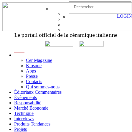
LOGIN
Le portail officiel de la céramique italienne
menu
Cer Magazine
Kiosque
Apps
Presse
Contacts
Qui sommes-nous
Éditoriaux Commentaires
Évènements
Responsabilité
Marché Économie
Technique
Interviews
Produits Tendances
Projets