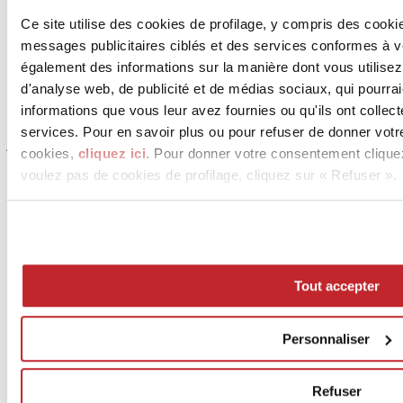
synagogues en bois des shtetlech d’Europe de l’Est – a la forme
Ce site utilise des cookies de profilage, y compris des cook
d’un livre qui s’ouvre et qui se ferme via un mécanisme spécial qui
messages publicitaires ciblés et des services conformes à 
protège la sacralité de l’intérieur.
également des informations sur la manière dont vous utilisez
La participation à cette conférence donne droit à
2 crédits de
d'analyse web, de publicité et de médias sociaux, qui pourra
formation professionnelle pour architectes
. De plus, la simple
informations que vous leur avez fournies ou qu'ils ont collect
visite de l’exposition donne droit à
1
crédit de formation
supplémentaire
, qui peut être obtenu par auto-certification en
services. Pour en savoir plus ou pour refuser de donner votr
joignant le billet sur la plateforme iMateria.
cookies,
cliquez ici
. Pour donner votre consentement clique
voulez pas de cookies de profilage, cliquez sur « Refuser ».
Juillet 2022
Tout accepter
Personnaliser
News
aziende
Refuser