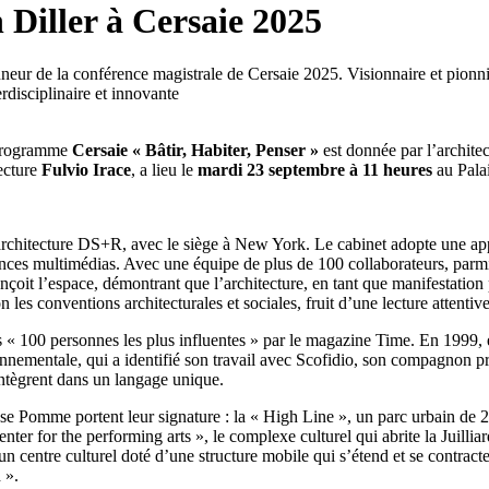
h Diller à Cersaie 2025
nneur de la conférence magistrale de Cersaie 2025. Visionnaire et pionniè
rdisciplinaire et innovante
 programme
Cersaie « Bâtir, Habiter, Penser »
est donnée par l’archite
tecture
Fulvio Irace
, a lieu le
mardi 23 septembre à 11 heures
au Pala
architecture DS+R, avec le siège à New York. Le cabinet adopte une appro
mances multimédias. Avec une équipe de plus de 100 collaborateurs, parmi 
nçoit l’espace, démontrant que l’architecture, en tant que manifestation 
 les conventions architecturales et sociales, fruit d’une lecture attenti
 « 100 personnes les plus influentes » par le magazine Time. En 1999, el
onnementale, qui a identifié son travail avec Scofidio, son compagnon p
’intègrent dans un langage unique.
se Pomme portent leur signature : la « High Line », un parc urbain de 
er for the performing arts », le complexe culturel qui abrite la Juillia
, un centre culturel doté d’une structure mobile qui s’étend et se cont
 ».