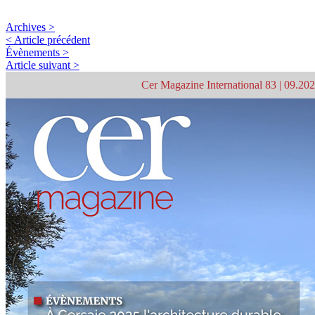
Archives >
< Article précédent
Évènements >
Article suivant >
Cer Magazine International 83 | 09.20