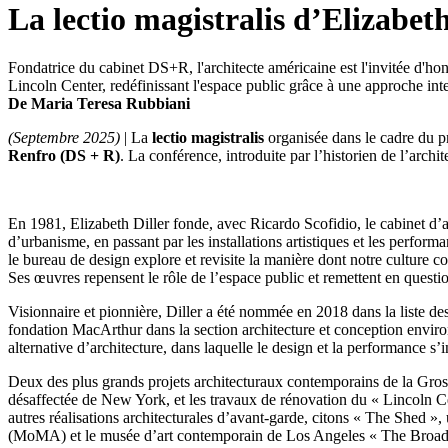
La lectio magistralis d’Elizabet
Fondatrice du cabinet DS+R, l'architecte américaine est l'invitée d'ho
Lincoln Center, redéfinissant l'espace public grâce à une approche inte
De Maria Teresa Rubbiani
(Septembre 2025)
| La
lectio magistralis
organisée dans le cadre du
Renfro (DS + R)
. La conférence, introduite par l’historien de l’archi
En 1981, Elizabeth Diller fonde, avec Ricardo Scofidio, le cabinet d’
d’urbanisme, en passant par les installations artistiques et les perfor
le bureau de design explore et revisite la manière dont notre culture co
Ses œuvres repensent le rôle de l’espace public et remettent en question
Visionnaire et pionnière, Diller a été nommée en 2018 dans la liste des
fondation MacArthur dans la section architecture et conception envir
alternative d’architecture, dans laquelle le design et la performance s
Deux des plus grands projets architecturaux contemporains de la Gros
désaffectée de New York, et les travaux de rénovation du « Lincoln Cent
autres réalisations architecturales d’avant-garde, citons « The Shed »
(MoMA) et le musée d’art contemporain de Los Angeles « The Broad