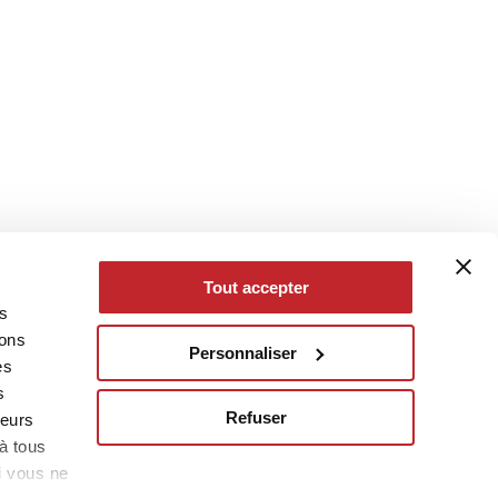
Tout accepter
es
eons
Personnaliser
es
s
Refuser
leurs
à tous
i vous ne