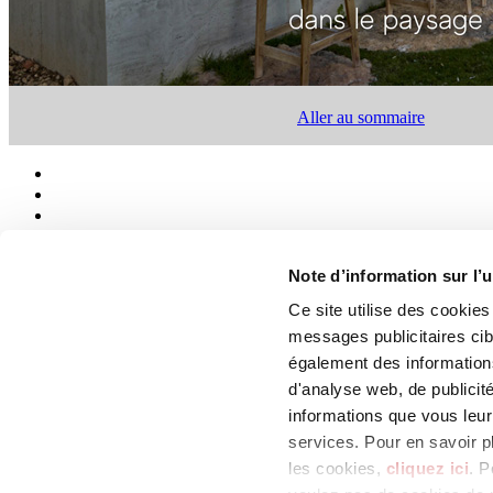
Aller au sommaire
Note d’information sur l’u
Ce site utilise des cookie
Qui sommes-nous
Mog 231/01
messages publicitaires ci
Privacy
également des informations
Cookie Policy
d'analyse web, de publicit
Credits
Colophon
informations que vous leur 
services. Pour en savoir p
Edi.Cer S.p.a. Società unipersonale
les cookies,
cliquez ici
. P
Viale Monte Santo, 40 - 41049 Sassuolo (MO) - Italy
Capitale Sociale: 2.500.000 euro - Codice fiscale e P.IVA 008537003