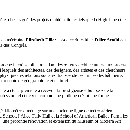
re, elle a signé des projets emblématiques tels que la High Line et le
cte américaine
Elizabeth Diller
, associée du cabinet
Diller Scofidio +
is des Congrès.
che interdisciplinaire, allant des œuvres architecturales aux projets
lesquels des architectes, des designers, des artistes et des chercheurs,
physique des relations sociales, transcende les limites des bâtiments.
ve du contexte géographique et culturel.
le a été la première à recevoir la prestigieuse « bourse » de la
rofessionnel et de vie, comme une pratique créant une forme
2,3 kilomètres aménagé sur une ancienne ligne de métro aérien
rd School, l’Alice Tully Hall et la School of American Ballet. Parmi les
racte, une profonde rénovation et extension du Museum of Modern Art