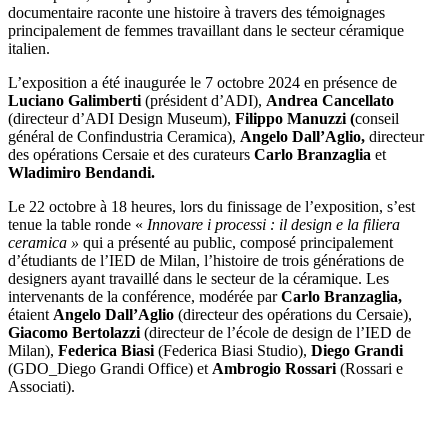
documentaire raconte une histoire à travers des témoignages
principalement de femmes travaillant dans le secteur céramique
italien.
L’exposition a été inaugurée le 7 octobre 2024 en présence de
Luciano Galimberti
(président d’ADI),
Andrea Cancellato
(directeur d’ADI Design Museum),
Filippo Manuzzi (
conseil
général de Confindustria Ceramica),
Angelo Dall’Aglio,
directeur
des opérations Cersaie et des curateurs
Carlo Branzaglia
et
Wladimiro Bendandi.
Le 22 octobre à 18 heures, lors du finissage de l’exposition, s’est
tenue la table ronde «
Innovare i processi : il design e la filiera
ceramica »
qui a présenté au public, composé principalement
d’étudiants de l’IED de Milan, l’histoire de trois générations de
designers ayant travaillé dans le secteur de la céramique. Les
intervenants de la conférence, modérée par
Carlo Branzaglia,
étaient
Angelo Dall’Aglio
(directeur des opérations du Cersaie),
Giacomo Bertolazzi
(directeur de l’école de design de l’IED de
Milan),
Federica Biasi
(Federica Biasi Studio),
Diego Grandi
(GDO_Diego Grandi Office) et
Ambrogio
Rossari
(Rossari e
Associati).