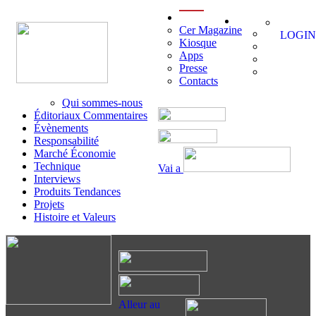
menu
Cer Magazine
LOGIN
Kiosque
Apps
Presse
Contacts
Qui sommes-nous
Éditoriaux Commentaires
Évènements
Responsabilité
Marché Économie
Technique
Vai a
Interviews
Produits Tendances
Projets
Histoire et Valeurs
Alleur au