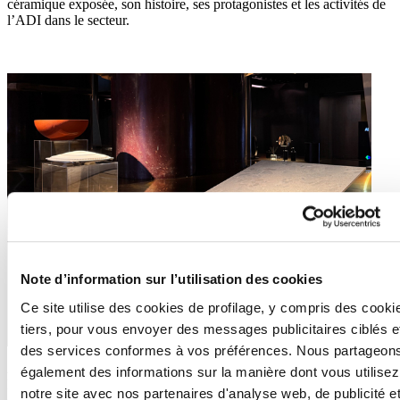
céramique exposée, son histoire, ses protagonistes et les activités de
l’ADI dans le secteur.
Note d’information sur l’utilisation des cookies
Ce site utilise des cookies de profilage, y compris des cooki
tiers, pour vous envoyer des messages publicitaires ciblés e
des services conformes à vos préférences. Nous partageon
ADI Ceramics&Bathroom Design Award 2021 :
Attitude
.
également des informations sur la manière dont vous utilisez
Design :
Daniele Martelli
. Production :
Leonardo Ceramica by
notre site avec nos partenaires d'analyse web, de publicité e