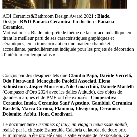
ADI Ceramics&Bathroom Design Award 2021 :
Blade.
Design :
R&D Panaria Ceramica
. Production :
Panaria
Ceramica
.
Motivation : « Blade interprète le thème de la surface métallique en
tirant le meilleur parti de ses caractéristiques graphiques et
céramiques, en la transformant en une matière chaude et
accueillante, particulièrement indiquée pour les projets de décoration
d’intérieur contemporains ».
Conçus par des designers tels que
Claudio Papa, Davide Vercelli,
Odo Fioravanti, Meneghello Paolelli Associati, Elena
Salmistraro, Jasper Morrison, Nilo Gioacchini, Daniele Martelli
(Compasso d’Oro 2024 avec les dalles Attitude), des objets de
grandes marques et de PME ont été exposés :
Cooperativa
Ceramica Imola, Ceramica Sant’Agostino,
Gambini,
Ceramica
Bardelli,
Marca Corona,
Flaminia, Ideagroup,
Ceramica
Dolomite,
Arblu, Hom, Cordivari
.
Le documentaire
Ceramics of Italy,
un viaggio nella sostenibilit
à,
réalisé par la cinéaste Esmeralda Calabria et lauréat de deux prix
Filmimpresa, a été projeté dans la salle voisine de l’exposition. Ce