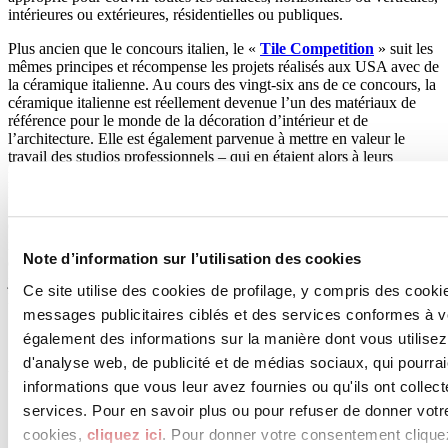
intérieures ou extérieures, résidentielles ou publiques.
Plus ancien que le concours italien, le «
Tile Competition
» suit les
mêmes principes et récompense les projets réalisés aux USA avec de
la céramique italienne. Au cours des vingt-six ans de ce concours, la
céramique italienne est réellement devenue l’un des matériaux de
référence pour le monde de la décoration d’intérieur et de
l’architecture. Elle est également parvenue à mettre en valeur le
travail des studios professionnels – qui en étaient alors à leurs
premières armes et qui sont maintenant des réalités avérées aux
États-Unis.
C’est une excellente occasion également, pour les concepteurs
italiens qui ont jusqu’au 13 mai pour demander des informations et
Note d’information sur l’utilisation des cookies
envoyer leurs créations, de pouvoir fouler la scène de Salerne, début
juillet, lors de la cérémonie de remise des prix de « La Ceramica e il
Ce site utilise des cookies de profilage, y compris des cook
Progetto ».
messages publicitaires ciblés et des services conformes à 
également des informations sur la manière dont vous utilisez
d'analyse web, de publicité et de médias sociaux, qui pourra
Avril 2019
informations que vous leur avez fournies ou qu'ils ont collect
services. Pour en savoir plus ou pour refuser de donner votr
cookies,
cliquez ici
. Pour donner votre consentement clique