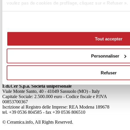
voulez pas de cookies de profilage, cliquez sur « Refuser ».
News
aziende
Tout accepter
Articoli
Qui sommes-nous
Personnaliser
Mog 231/01
Privacy
Cookie Policy
Refuser
Credits
Edi.Cer S.p.a. Società unipersonale
Viale Monte Santo, 40 - 41049 Sassuolo (MO) - Italy
Capitale Sociale: 2.500.000 euro - Codice fiscale e P.IVA
00853700367
Iscrizione al Registro delle Imprese: REA Modena 189678
tel. +39 0536 804585 - fax +39 0536 806510
© Ceramica.info, All Rights Reserved.