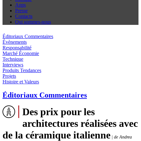
Apps
Presse
Contacts
Qui sommes-nous
Éditoriaux Commentaires
Évènements
Responsabilité
Marché Économie
Technique
Interviews
Produits Tendances
Projets
Histoire et Valeurs
Éditoriaux Commentaires
Des prix pour les
architectures réalisées avec
de la céramique italienne
|
de Andrea