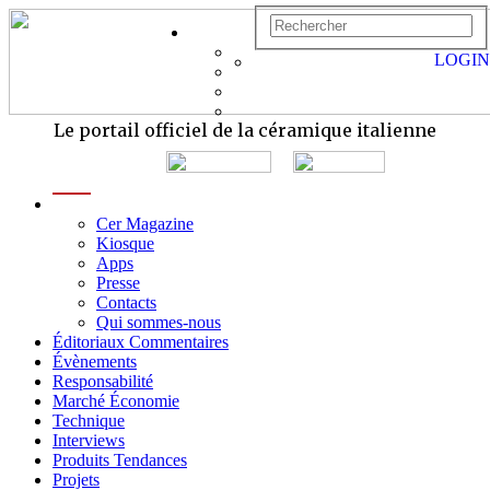
LOGIN
Le portail officiel de la céramique italienne
menu
Cer Magazine
Kiosque
Apps
Presse
Contacts
Qui sommes-nous
Éditoriaux Commentaires
Évènements
Responsabilité
Marché Économie
Technique
Interviews
Produits Tendances
Projets