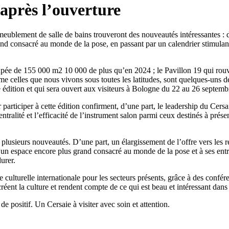
 après l’ouverture
meublement de salle de bains trouveront des nouveautés intéressantes : de
and consacré au monde de la pose, en passant par un calendrier stimulan
pée de 155 000 m2 10 000 de plus qu’en 2024 ; le Pavillon 19 qui rouvre 
me celles que nous vivons sous toutes les latitudes, sont quelques-uns de
e édition et qui sera ouvert aux visiteurs à Bologne du 22 au 26 septemb
rticiper à cette édition confirment, d’une part, le leadership du Cersa
ntralité et l’efficacité de l’instrument salon parmi ceux destinés à prése
plusieurs nouveautés. D’une part, un élargissement de l’offre vers les r
art, un espace encore plus grand consacré au monde de la pose et à ses ent
urer.
culturelle internationale pour les secteurs présents, grâce à des confére
éent la culture et rendent compte de ce qui est beau et intéressant dans 
de positif. Un Cersaie à visiter avec soin et attention.