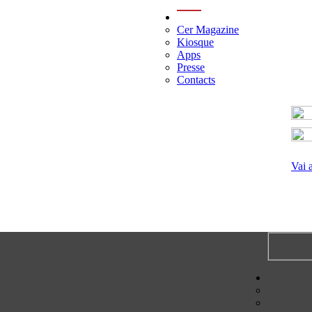
menu
Cer Magazine
Kiosque
Apps
Presse
Contacts
Vai 