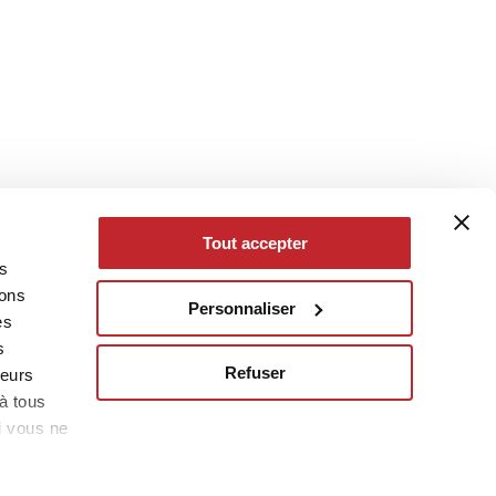
Tout accepter
es
eons
Personnaliser
es
s
Refuser
leurs
à tous
i vous ne