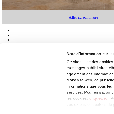
Aller au sommaire
Note d’information sur l’u
Ce site utilise des cookie
Qui sommes-nous
Mog 231/01
messages publicitaires ci
Privacy
également des informations
Cookie Policy
d'analyse web, de publicit
Credits
Colophon
informations que vous leur 
services. Pour en savoir p
Edi.Cer S.p.a. Società unipersonale
les cookies,
cliquez ici
. P
Viale Monte Santo, 40 - 41049 Sassuolo (MO) - Italy
Capitale Sociale: 2.500.000 euro - Codice fiscale e P.IVA 008537003
voulez pas de cookies de p
Iscrizione al Registro delle Imprese: REA Modena 189678
tel. +39 0536 804585 - fax +39 0536 806510