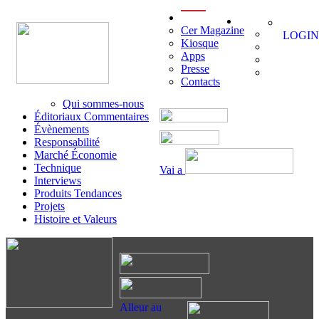
menu
Cer Magazine
LOGIN
Kiosque
Apps
Presse
Contacts
Qui sommes-nous
Éditoriaux Commentaires
Évènements
Responsabilité
Marché Économie
Technique
Vai a
Interviews
Produits Tendances
Projets
Histoire et Valeurs
Alleur au