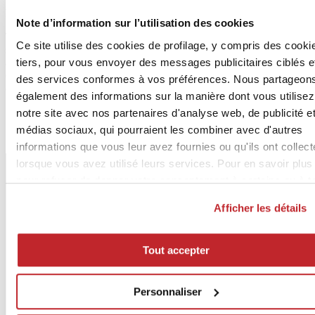
RealUp®: a never-before-seen visual-tactile synergy
Note d’information sur l’utilisation des cookies
The Calcis collection features RealUp®, a technology that
Ce site utilise des cookies de profilage, y compris des cooki
seamlessly merges surface structure and graphic design. The result is
tiers, pour vous envoyer des messages publicitaires ciblés e
an unprecedented sensory synergy, where every visual and tactile
detail aligns perfectly. A material depth never seen before, born from
des services conformes à vos préférences. Nous partageon
a meticulous digital reproduction of natural marble.
également des informations sur la manière dont vous utilisez
notre site avec nos partenaires d'analyse web, de publicité e
médias sociaux, qui pourraient les combiner avec d'autres
informations que vous leur avez fournies ou qu'ils ont collec
lorsque vous avez utilisé leurs services. Pour en savoir plus
pour refuser de donner votre consentement à certains ou à t
les cookies,
cliquez ici
. Pour donner votre consentement
Afficher les détails
cliquez sur « Tout accepter ». Si vous ne voulez pas de coo
de profilage, cliquez sur « Refuser ».
Tout accepter
Personnaliser