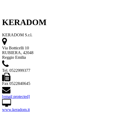
KERADOM
KERADOM S.r.l.
Via Botticelli 10
RUBIERA, 42048
Reggio Emilia
Tel. 0522999377
Fax 0522840645
[email protected]
www.keradom.it