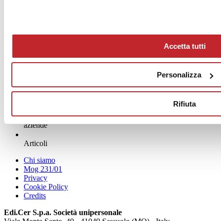
Accetta tutti
Personalizza
Rifiuta
News
aziende
Articoli
Chi siamo
Mog 231/01
Privacy
Cookie Policy
Credits
Edi.Cer S.p.a. Società unipersonale