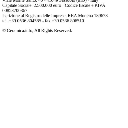
Viale Monte Santo, 40 - 41049 Sassuolo (MO) - Italy
Capitale Sociale: 2.500.000 euro - Codice fiscale e P.IVA
00853700367
Iscrizione al Registro delle Imprese: REA Modena 189678
tel. +39 0536 804585 - fax +39 0536 806510
© Ceramica.info, All Rights Reserved.