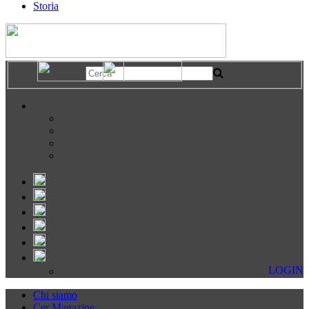
Storia
LOGIN
Chi siamo
Cer Magazine