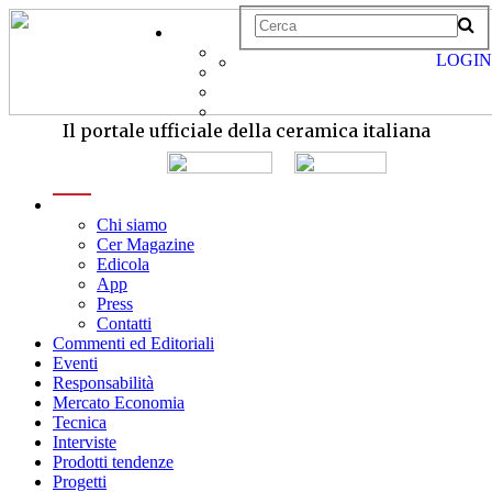
LOGIN
Il portale ufficiale della ceramica italiana
menu
Chi siamo
Cer Magazine
Edicola
App
Press
Contatti
Commenti ed Editoriali
Eventi
Responsabilità
Mercato Economia
Tecnica
Interviste
Prodotti tendenze
Progetti