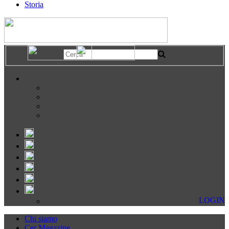
Storia
LOGIN
Chi siamo
Cer Magazine