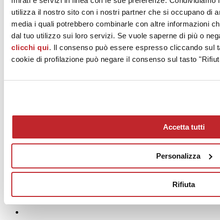
mirati e servizi in linea con le sue preferenze. Condividiamo i
IMOLARTE
utilizza il nostro sito con i nostri partner che si occupano di a
media i quali potrebbero combinarle con altre informazioni ch
dal tuo utilizzo sui loro servizi. Se vuole saperne di più o neg
clicchi qui
. Il consenso può essere espresso cliccando sul ta
cookie di profilazione può negare il consenso sul tasto "Rifiut
Garofano Blu
IMOLARTE
Accetta tutti
Personalizza
Rifiuta