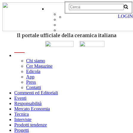
LOGIN
Il portale ufficiale della ceramica italiana
menu
Chi siamo
Cer Magazine
Edicola
App
Press
Contatti
Commenti ed Editoriali
Eventi
Responsabilità
Mercato Economia
Tecnica
Interviste
Prodotti tendenze
Progetti