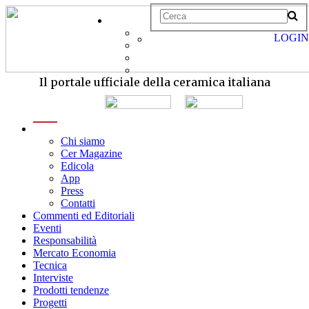
LOGIN
Il portale ufficiale della ceramica italiana
menu
Chi siamo
Cer Magazine
Edicola
App
Press
Contatti
Commenti ed Editoriali
Eventi
Responsabilità
Mercato Economia
Tecnica
Interviste
Prodotti tendenze
Progetti