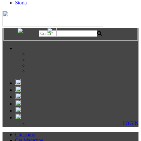
Storia
LOGIN
Chi siamo
Cer Magazine